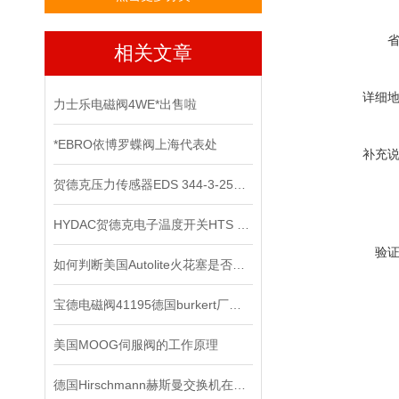
相关文章
详细
力士乐电磁阀4WE*出售啦
*EBRO依博罗蝶阀上海代表处
补充
贺德克压力传感器EDS 344-3-250​原装正品
HYDAC贺德克电子温度开关HTS 8000原装正品
验
如何判断美国Autolite火花塞是否需要更换？
宝德电磁阀41195德国burkert厂家正品
美国MOOG伺服阀的工作原理
德国Hirschmann赫斯曼交换机在信号系统中的抗干扰实践