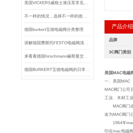
美国VICKERS威格士液压泵常见的故障
不一样的情况，选择不一样的德国皮尔兹PILZ固态继电器
产品介绍
德国burkert宝德电磁阀分类整理
品牌
讲解德国费斯托FESTO电磁阀清洁及保养知识
3C阀门类别
来看看德国hirschmann赫斯曼交换机主要有哪几个功能
德国BURKERT宝德电磁阀的日常保养
美国MAC电磁
一、美国MAC
MAC阀门公司
工业、木材工
MAC阀门成立于
改为MAC阀门公司
1964年ma
印在mac电磁