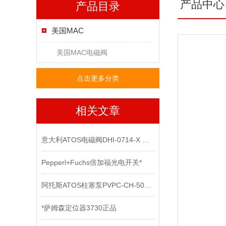
产品中心
产品目录
美国MAC
美国MAC电磁阀
点击更多分类
相关文章
意大利ATOS电磁阀DHI-0714-X 24DC上海*
Pepperl+Fuchs倍加福光电开关*
阿托斯ATOS柱塞泵PVPC-CH-5073正品上海现货
*萨姆森定位器3730正品