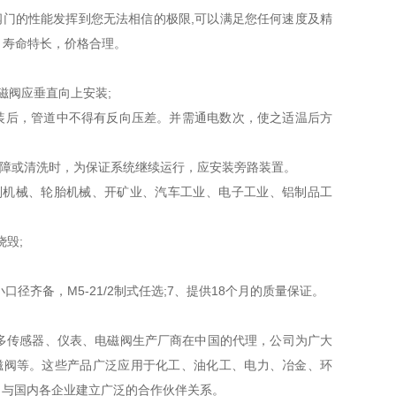
阀门的性能发挥到您无法相信的极限,可以满足您任何速度及精
，寿命特长，价格合理。
磁阀应垂直向上安装;
阀安装后，管道中不得有反向压差。并需通电数次，使之适温后方
故障或清洗时，为保证系统继续运行，应安装旁路装置。
选别机械、轮胎机械、开矿业、汽车工业、电子工业、铝制品工
毁;
径齐备，M5-21/2制式任选;7、提供18个月的质量保证。
多传感器、仪表、电磁阀生产厂商在中国的代理，公司为广大
磁阀等。这些产品广泛应用于化工、油化工、电力、冶金、环
。与国内各企业建立广泛的合作伙伴关系。