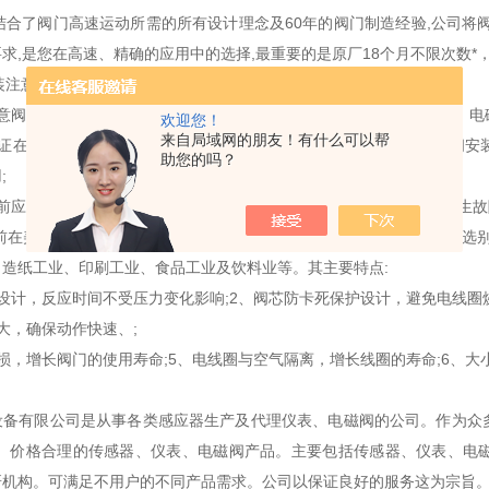
结合了阀门高速运动所需的所有设计理念及60年的阀门制造经验,公司将
求,是您在高速、精确的应用中的选择,最重要的是原厂18个月不限次数*
装注意:
意阀体上箭头应与介质流向一致。不可装在有直接滴水或溅水的地方。电
欢迎您！
来自局域网的朋友！有什么可以帮
证在电源电压为额定电压的15%-10%波动范围内正常工作;3、电磁
助您的吗？
;
前应*清洗管道。通入的介质应无杂质。阀前装过滤器;5、当电磁阀发生
目前在美国占有26%的市场。其使用客户45%为包装机械，其余分别为
造纸工业、印刷工业、食品工业及饮料业等。其主要特点:
设计，反应时间不受压力变化影响;2、阀芯防卡死保护设计，避免电线圈烧
大，确保动作快速、;
损，增长阀门的使用寿命;5、电线圈与空气隔离，增长线圈的寿命;6、大小口
：
设备有限公司是从事各类感应器生产及代理仪表、电磁阀的公司。作为众
*、价格合理的传感器、仪表、电磁阀产品。主要包括传感器、仪表、电
研机构。可满足不用户的不同产品需求。公司以保证良好的服务这为宗旨