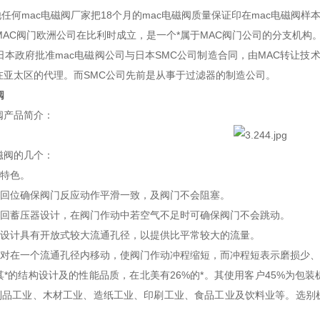
任何mac电磁阀厂家把18个月的mac电磁阀质量保证印在mac电磁阀样
AC阀门欧洲公司在比利时成立，是一个*属于MAC阀门公司的分支机构
本政府批准mac电磁阀公司与日本SMC公司制造合同，由MAC转让技术
在亚太区的代理。而SMC公司先前是从事于过滤器的制造公司。
阀
阀产品简介：
磁阀的几个：
毁特色。
簧回位确保阀门反应动作平滑一致，及阀门不会阻塞。
止回蓄压器设计，在阀门作动中若空气不足时可确保阀门不会跳动。
心设计具有开放式较大流通孔径，以提供比平常较大的流量。
轴对在一个流通孔径内移动，使阀门作动冲程缩短，而冲程短表示磨损少
其*的结构设计及的性能品质，在北美有26%的*。其使用客户45%为
制品工业、木材工业、造纸工业、印刷工业、食品工业及饮料业等。选别
。