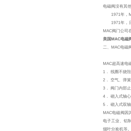
电磁阀没有其他
1971年，M
1971年，日
MAC阀门公司
美国MAC电磁
二、MAC电磁
MAC超高速电
1． 线圈不烧
2． 空气、弹
3． 阀门内部
4． 砌入式轴
5． 砌入式双
MAC电磁阀因
电子工业、铝
烟叶分捡机等