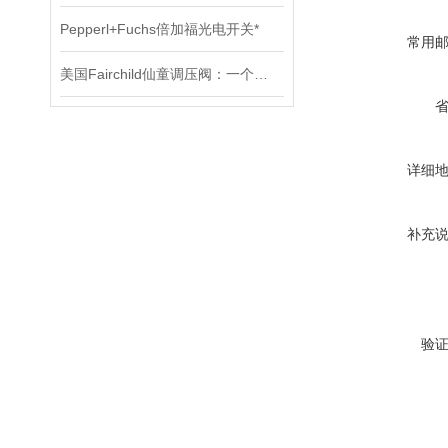
Pepperl+Fuchs倍加福光电开关*
常用
美国Fairchild仙童调压阀：一个改变世界的小发明
详细
补充
验