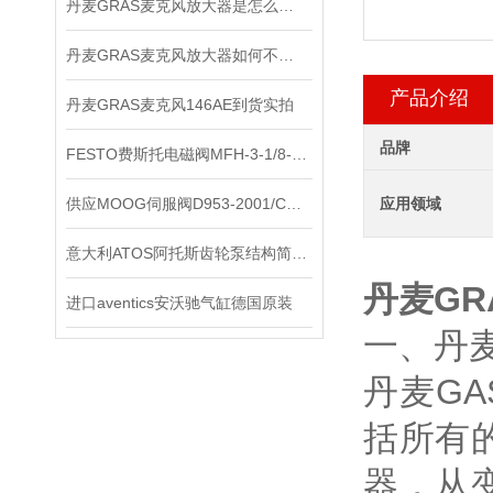
丹麦GRAS麦克风放大器是怎么用的？
丹麦GRAS麦克风放大器如何不被听众听出压缩的痕迹？
产品介绍
丹麦GRAS麦克风146AE到货实拍
品牌
FESTO费斯托电磁阀MFH-3-1/8-S*出售
供应MOOG伺服阀D953-2001/C现货
应用领域
意大利ATOS阿托斯齿轮泵结构简单紧凑，制造容易
丹麦GR
进口aventics安沃驰气缸德国原装
一、丹麦
丹麦G
括所有
器，从变