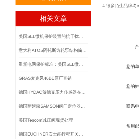
4:很多陌生品牌
相关文章
美国SEL微机保护装置的抗干扰能力
意大利ATOS阿托斯齿轮泵结构简单紧凑，制造容易
重塑电网保护标准：美国SEL微机保护装置的技术革新与实践价值
您的
GRAS麦克风46BE原厂直销
您的
德国HYDAC贺德克压力传感器在液压系统中的关键作用
德国萨姆森SAMSON阀门定位器在严苛工况下的可靠表现
联系
美国Tescom减压阀现货处理
常用
德国EUCHNER安士能行程开关的作用有哪些？