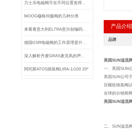
力士乐电磁阀可在不同位置发挥着不同作用
MOOG穆格伺服阀的几种分类
产品介绍
来看看意大利ELTRA意尔创编码器是如何进行调零的？
品牌
德国GSR电磁阀的工作原理是什么？
深入解析丹麦GRAS麦克风的声学测量原理
美国SUN溢流
一、美国SUN
阿托斯ATOS插装阀LIRA-1/100 20*
美国SUN公司于
压螺纹插装阀以
全球的分销商
美国SUN溢流
二、SUN溢流