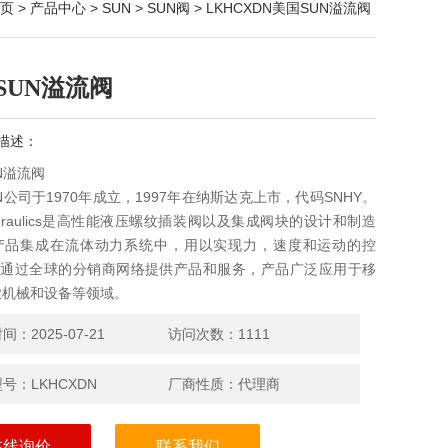
页
>
产品中心
>
SUN
>
SUN阀
> LKHCXDN美国SUN溢流阀
SUN溢流阀
描述：
N溢流阀
N公司于1970年成立，1997年在纳斯达克上市，代码SNHY。
Hydraulics是高性能液压螺纹插装阀以及集成阀块的设计和制造
产品集成在流体动力系统中，用以实现力，速度和运动的控
un通过全球的分销商网络提供产品和服务，产品广泛应用于移
业机械和设备等领域。
：2025-07-21
访问次数：1111
号：LKHCXDN
厂商性质：代理商
在线询价
联系我们