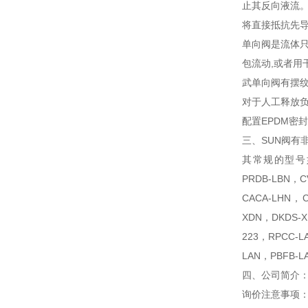
止其反向液流。
将直接抵抗先
单向阀是流体
包流动,或者
武单向阀有摆
对于人工释放
配置EPDM密
三、SUN阀有
其常规的型号如下：
PRDB-LBN，C
CACA-LHN，
XDN，DKDS-X
223，RPCC-L
LAN，PBFB-L
四、公司简介
询价注意事项