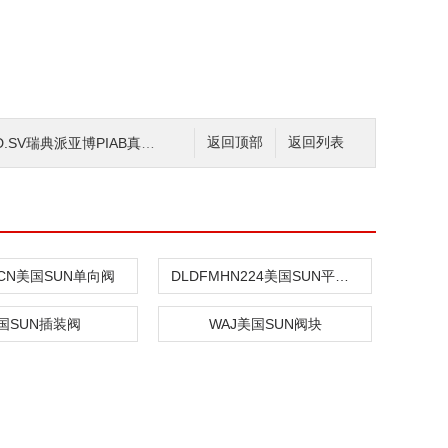
D.SV瑞典派亚博PIAB真空发生器
返回顶部
返回列表
XCN美国SUN单向阀
DLDFMHN224美国SUN平衡阀
国SUN插装阀
WAJ美国SUN阀块