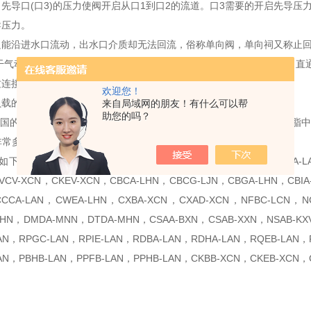
先导口(口3)的压力使阀开启从口1到口2的流道。口3需要的开启先导压
导压力。
只能沿进水口流动，出水口介质却无法回流，俗称单向阀，单向祠又称止
用干气动系统中防止斥缩空气逆向流动，单向阀有直通式和直角式两种。直
纹连接，板式连接和法兰连接一种形式
欢迎您！
负载的控制，顺时针可减小负载。
来自局域网的朋友！有什么可以帮
助您的吗？
封国的插装阀可用在磷酸酯液压油系统。暴露在石油基液压油或润滑油脂
非常多的型号：
RPEC-LAN，RPEE-LAN，RDDA-LAN，RBAC-LAN，RVBA-LAN
VCV-XCN，CKEV-XCN，CBCA-LHN，CBCG-LJN，CBGA-LHN，CBIA
CCCA-LAN，CWEA-LHN，CXBA-XCN，CXAD-XCN，NFBC-LCN，NC
HN，DMDA-MNN，DTDA-MHN，CSAA-BXN，CSAB-XXN，NSAB-KXV
AN，RPGC-LAN，RPIE-LAN，RDBA-LAN，RDHA-LAN，RQEB-LAN，
AN，PBHB-LAN，PPFB-LAN，PPHB-LAN，CKBB-XCN，CKEB-XCN
：
：