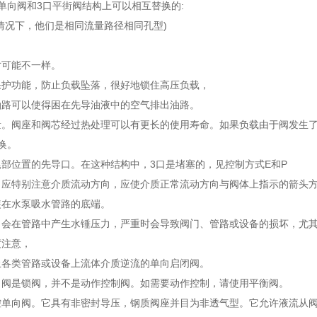
单向阀和3口平街阀结构上可以相互替换的:
情况下，他们是相同流量路径相同孔型)
寸可能不一样。
保护功能，防止负载坠落，很好地锁住高压负载，
油路可以使得困在先导油液中的空气排出油路。
量。阀座和阀芯经过热处理可以有更长的使用寿命。如果负载由于阀发生
换。
部位置的先导口。在这种结构中，3口是堵塞的，见控制方式E和P
，应特别注意介质流动方向，应使介质正常流动方向与阀体上指示的箭头
装在水泵吸水管路的底端。
，会在管路中产生水锤压力，严重时会导致阀门、管路或设备的损坏，尤
度注意，
止各类管路或设备上流体介质逆流的单向启闭阀。
向阀是锁阀，并不是动作控制阀。如需要动作控制，请使用平衡阀。
单向阀。它具有非密封导压，钢质阀座并目为非透气型。它允许液流从阀口(