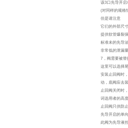
该3口先导开启
(对同样的规格
但是请注意
它们的外部尺
提供软管爆裂
标准未的先导
非常低的泄漏
7，阀需要被替
这里可以选择尾
安装止回阀时
动，底阀应去
止回阀关闭时
词选用者的高
止回阀只供防
先导开启的单
此阀为先导液控