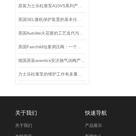
原装力士乐柱塞泵A10VS系列产品检修办法
美国SEL微机保护装置的基本任务是什么？
美国Autolite火花塞的工艺迭代与车用适配应用解析
美国Fairchild仙童调压阀：一个改变世界的小发明
德国原装aventics安沃驰气动阀产品使用说明
力士乐柱塞泵的维护工作有多重要？
关于我们
快速导航
关于我们
产品展示