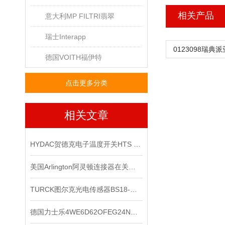
相关产品
意大利MP FILTRI翡翠
瑞士Interapp
0123098瑞典派
德国VOITH福伊特
点击更多分类
相关文章
HYDAC贺德克电子温度开关HTS 8000原装正品
美国Arlington阿灵顿连接器在关键电子设备中的作用与优势分析
TURCK图尔克光电传感器BS18-E6X*出售
德国力士乐4WE6D62OFEG24N9K4电磁阀的工作原理