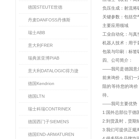
德国STEUTE世德
‌负压生成‌：射流
‌关键参数‌：包括
丹麦DANFOSS丹佛斯
‌主要应用领域‌
瑞士ABB
‌工业自动化‌：与
‌机器人技术‌：用于
意大利FRER
‌包装与印刷‌：标签
瑞典派亚博PIAB
四、公司简介：
——我司是德国意
意大利DATALOGIC得力捷
前来询价，我们一
德国Kendrion
阻的等待您的询价
待。
德国LTN
——我司主要优势
瑞士科瑞CONTRINEX
1:国外总部位于
2:到货及时，货
德国西门子SIEMENS
3:我们可提供正
德国END-ARMATUREN
4:很多陌生品牌