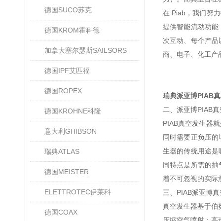
德国SUCO苏克
在 Piab，我
提供智能流动功能
德国KROM霍科德
次互动、每个产品
加拿大塞尔瑟斯SAILSORS
商、电子、化工产
德国IPF艾匹福
德国ROPEX
瑞典派亚博PIAB
二、派亚博PIAB
德国KROHNE科隆
PIAB真空发生
意大利GHIBSON
同时需要正负压的
生器的传统用途是
瑞典ATLAS
同特点是所需的抽
德国MEISTER
着不可忽视的实际
ELETTROTEC伊莱科
三、‌PIAB派亚博
真空发生器基于‌伯
德国COAX
‌压缩空气喷射‌：