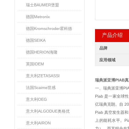
瑞士BAUMER堡盟
德国Metronix
德国Kromschroder霍科德
产品介绍
德国SEIKA
品牌
德国HERION海隆
应用领域
英国IDEM
意大利ZETASASSI
瑞典派亚博PIAB
法国Scaime世感
一、瑞典派亚博PI
Piab 是一家全
意大利OEG
亿瑞典克朗。自 2018 
意大利ALGODUE奥格优
Piab 真空发生
上的能耗水平。P
意大利AIRON
力）。而其组合在