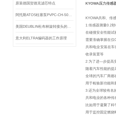
原装德国贺德克滤芯特点
KYOWA压力传感
阿托斯ATOS柱塞泵PVPC-CH-5073正品上海现货
KYOWA共和、
1:传感器测量0.2
美国DEUBLIN杜布林旋转接头的日常保护需要注意些什么？
在碰撞安全性能试
意大利ELTRA编码器的工作原理
需要淮确掌握在仅
共和电业安装在车
收录装置等
2:为了进—步提高
随着汽车性能的提
全球的汽车厂商都
用于检验新功能和
3:还为全球较有名
共和电业的各种传
比如用于凝聚了科
用于监控固定燃烧