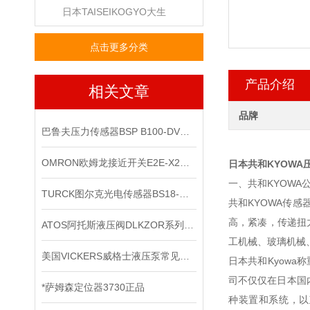
日本TAISEIKOGYO大生
点击更多分类
产品介绍
相关文章
品牌
巴鲁夫压力传感器BSP B100-DV004-A04A1A-S4现货
OMRON欧姆龙接近开关E2E-X2ME1*出售
日本共和KYOWA
一、共和KYOWA
TURCK图尔克光电传感器BS18-B-CP6X有现货啦
共和KYOWA传
高，紧凑，传递扭
ATOS阿托斯液压阀DLKZOR系列工作原理和型号
工机械、玻璃机械
美国VICKERS威格士液压泵常见的故障
日本共和Kyow
司不仅仅在日本国
*萨姆森定位器3730正品
种装置和系统，以