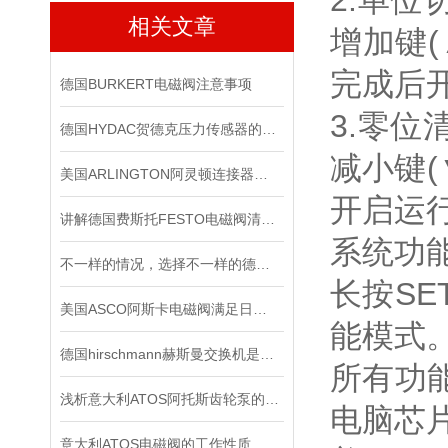
2.单位
相关文章
增加键(
完成后
德国BURKERT电磁阀注意事项
3.零位
德国HYDAC贺德克压力传感器的分辨率与准确度如何区别
减小键
美国ARLINGTON阿灵顿连接器应用会越来越广泛
开启运
讲解德国费斯托FESTO电磁阀清洁及保养知识
系统功能
不一样的情况，选择不一样的德国皮尔兹PILZ固态继电器
长按S
美国ASCO阿斯卡电磁阀满足日益复杂的工业需求
能模式
德国hirschmann赫斯曼交换机是网络连接领域的技术*
所有功能
浅析意大利ATOS阿托斯齿轮泵的工作原理
电脑芯
意大利ATOS电磁阀的工作性质