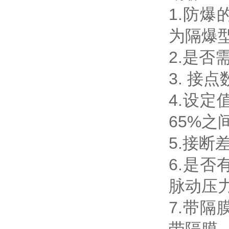
1.防
为隔爆
2.是
3. 
4.设
65%之
5.接
6.是
脉动压
7.带