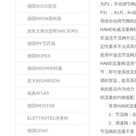
为P1，手动调节阀
德国SUCO苏克
P3），Kv为，K
德国KROM霍科德
用使自动调节阀组
HAWE哈威流量
加拿大塞尔瑟斯SAILSORS
常溢流节流阀中压
德国IPF艾匹福
定性要求不太高而
使用中溢流节流阀
德国ROPEX
HAWE流量阀适
德国KROHNE科隆
节，即可使系统流
调的室温，提高系
意大利GHIBSON
体的差压作为动力
瑞典ATLAS
统流量的均衡输配
德国MEISTER
常用HAWE流
1、节流阀：在调
ELETTROTEC伊莱科
2、调速阀：在载
德国COAX
节流阀的流量不变