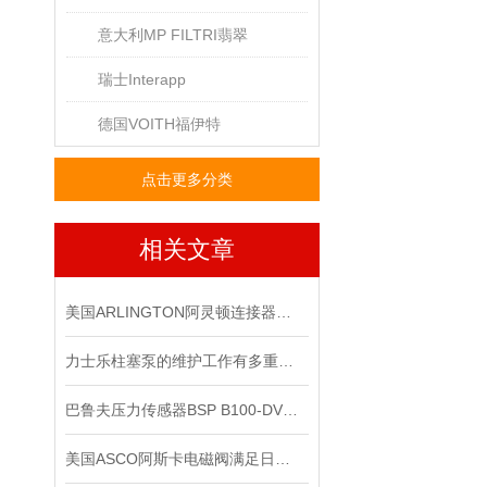
意大利MP FILTRI翡翠
瑞士Interapp
德国VOITH福伊特
点击更多分类
相关文章
美国ARLINGTON阿灵顿连接器：优秀配件的象征
力士乐柱塞泵的维护工作有多重要？
巴鲁夫压力传感器BSP B100-DV004-A04A1A-S4现货
美国ASCO阿斯卡电磁阀满足日益复杂的工业需求