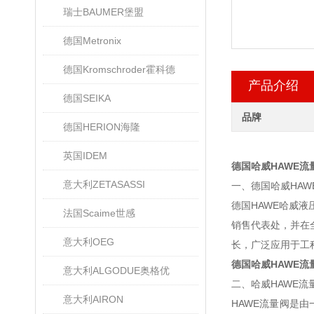
瑞士BAUMER堡盟
德国Metronix
德国Kromschroder霍科德
产品介绍
德国SEIKA
品牌
德国HERION海隆
英国IDEM
德国哈威HAWE流
意大利ZETASASSI
一、德国哈威HAW
德国HAWE哈威液
法国Scaime世感
销售代表处，并在
意大利OEG
长，广泛应用于工
德国哈威HAWE流
意大利ALGODUE奥格优
二、哈威HAWE流
意大利AIRON
HAWE流量阀是