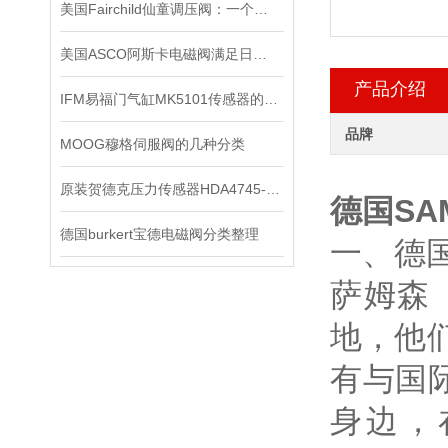
美国Fairchild仙童调压阀：一个改变世界的小发明
美国ASCO阿斯卡电磁阀满足日益复杂的工业需求
产品介绍
IFM易福门气缸MK5101传感器的技术参数
品牌
MOOG穆格伺服阀的几种分类
原装贺德克压力传感器HDA4745-A-250-000
德国SA
德国burkert宝德电磁阀分类整理
一、德国
萨姆森
地，他
有与国
身边，