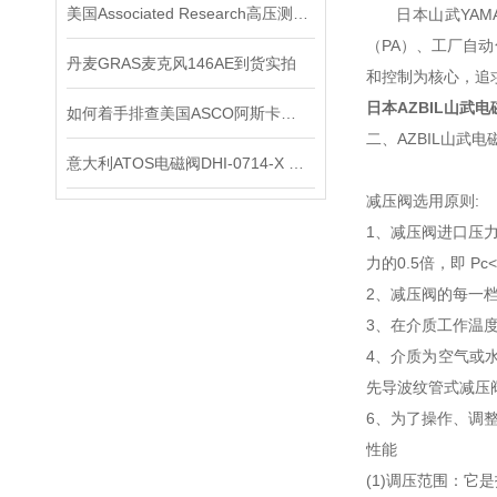
美国Associated Research高压测试仪在使用时要注意些什么？
日本山武YAMA
（PA）、工厂自
丹麦GRAS麦克风146AE到货实拍
和控制为核心，追
日本AZBIL山武电
如何着手排查美国ASCO阿斯卡电磁阀的故障所在？
二、AZBIL山武
意大利ATOS电磁阀DHI-0714-X 24DC上海*
减压阀选用原则:
1、减压阀进口压力
力的0.5倍，即 Pc<
2、减压阀的每一
3、在介质工作温
4、介质为空气或
先导波纹管式减压
6、为了操作、调
性能
(1)调压范围：