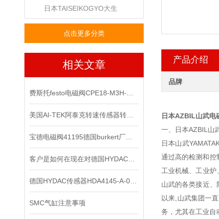
日本TAISEIKOGYO大生
点击更多分类
产品介绍
相关文章
品牌
费斯托festo电磁阀CPE18-M3H-5L-QS-10
美国AI-TEK阿泰克转速传感器转速信号的处理，你了解多少？
日本AZBIL山武电
一、日本AZBIL
宝德电磁阀41195德国burkert厂家正品
日本山武YAMATA
通过高的检测和控
客户是如何在现在对德国HYDAC贺德克压力传感器进行检测的？
工业机械、工业炉
德国HYDAC传感器HDA4145-A-010-000-F1上海经销
山武的各类接近、
以来,山武集团一
SMC气缸注意事项
务，尤其在工业自