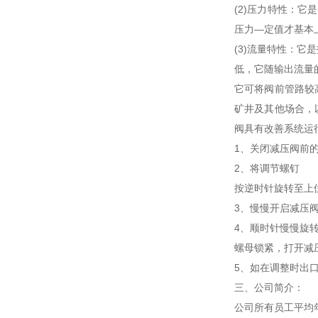
(2)压力特性：
压力—定值才基本
(3)流量特性：
低，它随输出流量
它可将阀前管路较
矿井及其他场合，
阀具有改善系统运
1、关闭减压阀前
2、将调节螺钉
按逆时针旋转至上
3、慢慢开启减压
4、顺时针慢慢旋
螺母锁紧，打开减
5、如在调整时出
三、公司简介：
公司所有员工平均