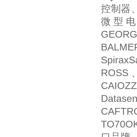
控制器、
微型电
GEOR
BALM
Spir
ROSS
CAIOZ
Datas
CAFT
TO70