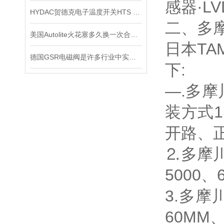
感器·L
HYDAC贺德克电子温度开关HTS 8000原装正品
二、多摩
美国Autolite火花塞多久换一次合适？又该如何保养？
日本T
德国GSR电磁阀是许多行业中实现精密控制的重要组件
下:
—.多摩
装方式
开路、
⒉多摩川编
5000、
3.多摩
60MM、