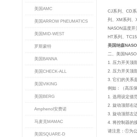
美国AMC
CJ系列、CD
列、XM系列、
美国ARROW PNEUMATICS
NASON温度开
美国MID-WEST
HT系列、TC1
美国纳森NAS
罗斯蒙特
二、美国NAS
美国BANNA
1. 压力开关
2. 压力开关
美国CHECK-ALL
3. 它们的关
美国VIKING
例如：（高压保
美国BERG
1. 选用设定值范
2. 旋动顶部右
Amphenol安费诺
3. 旋动顶部左
马麦克MAMAC
4. 将控制器
请注意：①为
美国SQUARE-D