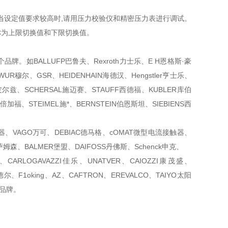
,当设定值要求较高时,请用压力校验仪和精密压力表进行调试。
称为上限切换值和下限切换值。
。如BALLUFP巴鲁夫、Rexroth力士乐、E H恩格斯·豪
R穆尔、GSR、HEIDENHAIN海德汉、Hengstler亨士乐、
皮尔兹、SCHERSAL施迈赛、STAUFF西德福、KUBLER库伯
加福、STEIMEL施*、BERNSTEIN伯恩斯坦、SIEBIENS西
T计时器、VAGO万可、DEBIAC德马格、cOMAT微型电流接触器、
n萨姆森、BALMER堡盟、DAIFOSS丹佛斯、Schenck申克、
CARLOGAVAZZI佳乐、UNATVER、CAIOZZI康茂盛、
本德尔、F1oking、AZ、CAFTRON、EREVALCO、TAIYO太阳
口品牌。