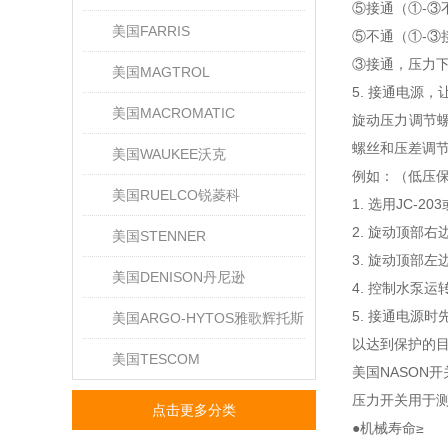
⑤接通（①-③
美国FARRIS
⑤不通（①-③
③接通，压力下
美国MAGTROL
5. 接通电源
美国MACROMATIC
旋动压力调节
螺丝和压差调
美国WAUKEE沃克
例如：（低压保
美国RUELCO锐菱科
1. 选用JC-2
2. 旋动顶部
美国STENNER
3. 旋动顶部左
美国DENISON丹尼逊
4. 控制水泵运
5. 接通电源
美国ARGO-HYTOS雅歌辉托斯
以达到保护的
美国TESCOM
美国NASON
压力开关用于测
点击更多分类
●机械寿命≥