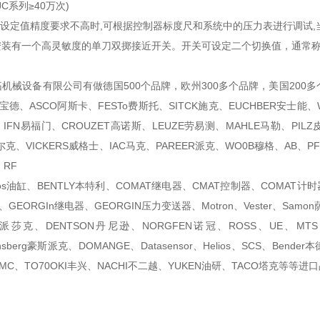
JC系列≥40万次)
当设定值精度要求不高时,可根据控制器标度尺和系统中的压力表进行调试
安装有一个高灵敏度的单刀双掷接近开关。开关可设定二个切换值，通常
：
械设备有限公司有做德国500个品牌，欧州300多个品牌，美国200多个品牌
T宝德、ASCO阿斯卡、FESTo费斯托、SITCK施克、EUCHBER安士能、WU
、IFN易福门、CROUZET高诺斯、LEUZE劳易测、MAHLE马勒、PILZ
尔克、VICKERS威格士、IAC马克、PAREER派克、WO0B穆格、AB、PF倍
、RF
ic、Atos油缸、BENTLY本特利、COMAT继电器、CMAT控制器、COMA
、GEORGIn继电器、GEORGIN压力变送器、Motron、Vester、Samo
rco斯派莎克、DENTSON丹尼逊、NORGFEN诺冠、ROSS、UE、MTS、
nsberg豪斯派克、DOMANGE、Datasensor、Helios、SCS、Bender
MC、TO70OKI丰兴、NACHI不二越、YUKEN油研、TACO塔克等等进