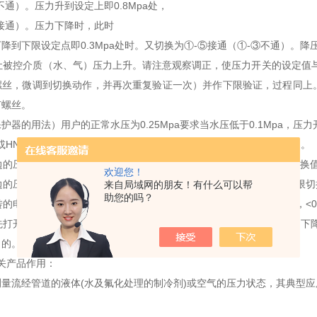
不通）。压力升到设定上即0.8Mpa处，
接通）。压力下降时，此时
降到下限设定点即0.3Mpa处时。又切换为①-⑤接通（①-③不通）。
，让被控介质（水、气）压力上升。请注意观察调正，使压力开关的设定值
螺丝，微调到切换动作，并再次重复验证一次）并作下限验证，过程同上
节螺丝。
护器的用法）用户的正常水压为0.25Mpa要求当水压低于0.1Mpa，压
03或HNS-203。（也可选用JC-206或HNS-206）。即控制值0～3kg范围。
右边的压力调节螺丝，使指针指示在标度尺的0.15Mpa处，此值为上限切换
欢迎您！
边的压力调节螺丝，使指针指示在标度尺的0.05Mpa，下限切换值=上限切换值-
来自局域网的朋友！有什么可以帮
助您的吗？
转的电气线路：①接电源输入。③接电源输出～水泵。（>0.15Mpa通，<0.
时先打开管路水源，当水源压力大于0.15Mpa时，水泵开始工作，当压力下
目的。
开关产品作用：
量流经管道的液体(水及氟化处理的制冷剂)或空气的压力状态，其典型