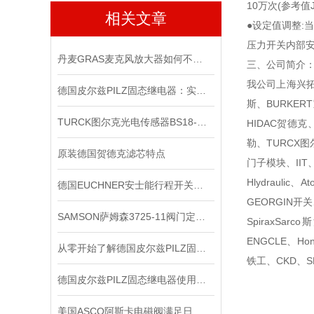
10万次(参考值
相关文章
●设定值调整:
压力开关内部
丹麦GRAS麦克风放大器如何不被听众听出压缩的痕迹？
三、公司简介
我公司上海兴拓机
德国皮尔兹PILZ固态继电器：实现安全与可靠的电气控制
斯、BURKER
TURCK图尔克光电传感器BS18-E6X*出售
HIDAC贺德克
勒、TURCX图
原装德国贺德克滤芯特点
门子模块、IIT
Hlydraul
德国EUCHNER安士能行程开关的作用有哪些？
GEORGIN开关
SAMSON萨姆森3725-11阀门定位器
SpiraxSa
ENGCLE、Ho
从零开始了解德国皮尔兹PILZ固态继电器
铁工、CKD、S
德国皮尔兹PILZ固态继电器使用中的各种注意事项
美国ASCO阿斯卡电磁阀满足日益复杂的工业需求