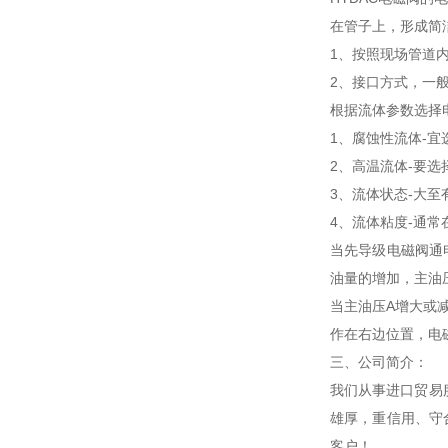
在管子上，形成简
1、按照现场管道
2、接口方式，一般
根据流体参数选择
1、腐蚀性流体-
2、高温流体-要
3、流体状态-大
4、流体粘度-通常
当先导级电磁阀通
油量的增加，主油
当主油压A增大或
作在右边位置，电
三、公司简介：
我们从事进口贸易
雄厚，重信用、守
客户！