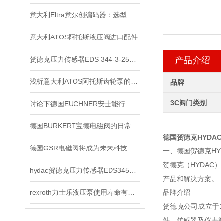
意大利Eltra意尔创编码器：选型指南与应用场景
意大利ATOS阿托斯液压阀进口配件
贺德克压力传感器EDS 344-3-250​原装正品
产品介绍
浅析意大利ATOS阿托斯齿轮泵的工作原理
品牌
3C阀门类别
讨论下德国EUCHNER安士能行程开关常见问题处理
德国BURKERT宝德电磁阀的日常保养
德国贺德克HYDA
德国GSR电磁阀将成为未来科技竞争的重要力量
一、德国贺德克HY
贺德克（HYDA
hydac贺德克压力传感器EDS345-1-250-000*
产品和解决方案。
rexroth力士乐液压泵使用寿命有哪些
品牌介绍
贺德克公司成立于
件、传感器及仪表