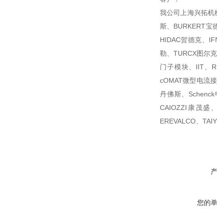
我公司上海兴拓机械
斯、BURKERT宝
HIDAC贺德克、I
勒、TURCX图尔克、
门子模块、IIT、R
cOMAT微型电流接触
丹佛斯、Schenck
CAIOZZI康茂盛、
EREVALCO、T
您的