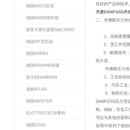
良好的产品和技术
德国SUCO苏克
丹麦DANFOSS
德国KROM霍科德
二、丹佛斯压力传
加拿大塞尔瑟斯SAILSORS
1、高精度测量：
德国IPF艾匹福
2、宽工作范围：
3、耐腐蚀性：采
德国ROPEX
性介质。
德国KROHNE科隆
丹佛斯压力传感
1、工业自动化：
意大利GHIBSON
2、汽车工业：在
瑞典ATLAS
3、制药行业：在
德国MEISTER
DANFOSS压
制。例如，在化工
ELETTROTEC伊莱科
可以与其他仪器和
德国COAX
应用中得到了很好