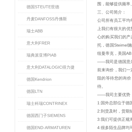
围，能够提供频率
德国STEUTE世德
三、公司简介：
丹麦DANFOSS丹佛斯
公司所有员工平均
上我们有很大的优
瑞士ABB
心的购买我们的产品
意大利FRER
托，德国Steime
纽曼帝克，美国AB，美
瑞典派亚博PIAB
——我司是德国意
意大利DATALOGIC得力捷
前来询价，我们一
阻的等待您的询价
德国Kendrion
待。
德国LTN
——我司主要优势
1:国外总部位于
瑞士科瑞CONTRINEX
2:到货及时，货
德国西门子SIEMENS
3:我们可提供正
德国END-ARMATUREN
4:很多陌生品牌