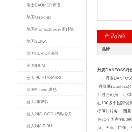
瑞士BAUMER堡盟
德国Metronix
德国Kromschroder霍科德
产品介绍
德国SEIKA
品牌
德国HERION海隆
英国IDEM
丹麦DANFOSS
意大利ZETASASSI
一、丹麦DANFO
丹佛斯(Danfo
法国Scaime世感
经过公司员工近8
意大利OEG
在100多个国家
提供的服务， 而
意大利ALGODUE奥格优
在21个国家的53家
意大利AIRON
海、天津、广州、