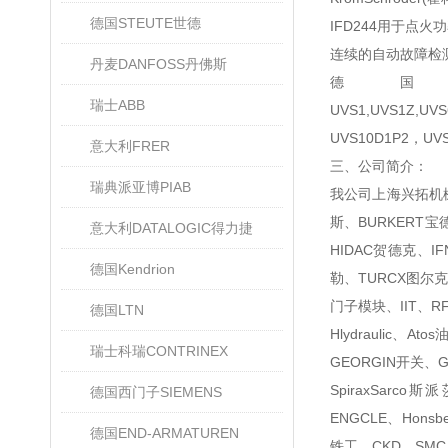
德国STEUTE世德
IFD244用于点火
连续的自动故障检
丹麦DANFOSS丹佛斯
德
瑞士ABB
UVS1,UVS1Z,U
UVS10D1P2，UV
意大利FRER
三、公司简介：
瑞典派亚博PIAB
我公司上海兴拓机械
斯、BURKERT宝
意大利DATALOGIC得力捷
HIDAC贺德克、I
德国Kendrion
勒、TURCX图尔克、
门子模块、IIT、R
德国LTN
Hlydraulic
瑞士科瑞CONTRINEX
GEORGIN开关、G
SpiraxSarc
德国西门子SIEMENS
ENGCLE、Honsb
德国END-ARMATUREN
铁工、CKD、SMC