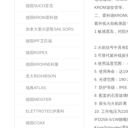
德国SUCO苏克
KROM波纹管等。
二、霍科德KROM
德国KROM霍科德
紫外线火焰检测器
加拿大塞尔瑟斯SAILSORS
1.敏感度高，对
德国IPF艾匹福
2.火焰信号中具
德国ROPEX
3.可替代紫外线探头U
4.使用温度范围： -
德国KROHNE科隆
5. 使用寿命：达10
意大利GHIBSON
6. 光谱范围：190-
7. 防护等级：IP65
瑞典ATLAS
8. 配套的石英
德国MEISTER
9. 探头与火焰距离：
ELETTROTEC伊莱科
10. 工作电压为220
IFD258-5/1W烧
德国COAX
KromSchrod