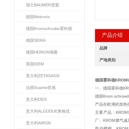
瑞士BAUMER堡盟
德国Metronix
德国Kromschroder霍科德
产品介绍
德国SEIKA
品牌
德国HERION海隆
产地类别
英国IDEM
意大利ZETASASSI
德国霍科德KROM
法国Scaime世感
一、德国霍科德KR
德国Krom sc
意大利OEG
产品在欧洲的加热
意大利ALGODUE奥格优
主要产品：KROM
厂、KROM燃气减
意大利AIRON
电动蝶阀、KRO