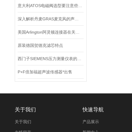
意大利ATOS电磁阀选型要注意些什么
深入解析丹麦GRAS麦克风的声学测量原理
美国Arlington阿灵顿连接器在关键电子设备中的作用与优势分析
原装德国贺德克滤芯特点
西门子SIEMENS压力测量仪表的特点有几大类？
P+F倍加福超声波传感器*出售
关于我们
快速导航
关于我们
产品展示