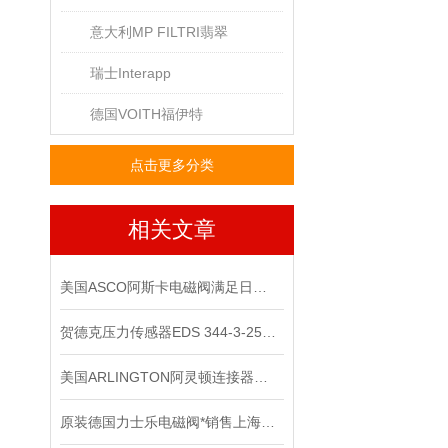
意大利MP FILTRI翡翠
瑞士Interapp
德国VOITH福伊特
点击更多分类
相关文章
美国ASCO阿斯卡电磁阀满足日益复杂的工业需求
贺德克压力传感器EDS 344-3-250​原装正品
美国ARLINGTON阿灵顿连接器应用会越来越广泛
原装德国力士乐电磁阀*销售上海直发