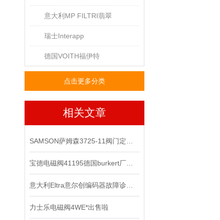
意大利MP FILTRI翡翠
瑞士Interapp
德国VOITH福伊特
点击更多分类
相关文章
SAMSON萨姆森3725-11阀门定位器
宝德电磁阀41195德国burkert厂家正品
意大利Eltra意尔创编码器故障诊断与维修指南
力士乐电磁阀4WE*出售啦