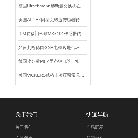
德国Hirschmann赫斯曼交换机在信号系统中的抗干扰实践
美国AI-TEK阿泰克转速传感器转速信号的处理，你了解多少？
IFM易福门气缸MK5101传感器的技术参数
如何判断德国GSR电磁阀是否坏了？
德国皮尔兹PILZ固态继电器：实现安全与可靠的电气控制
美国VICKERS威格士液压泵常见的故障
关于我们
快速导航
关于我们
产品展示