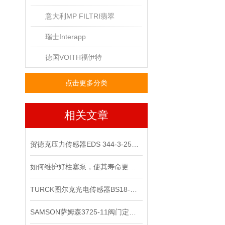
意大利MP FILTRI翡翠
瑞士Interapp
德国VOITH福伊特
点击更多分类
相关文章
贺德克压力传感器EDS 344-3-250​原装正品
如何维护好柱塞泵，使其寿命更长？
TURCK图尔克光电传感器BS18-B-CP6X有现货啦
SAMSON萨姆森3725-11阀门定位器