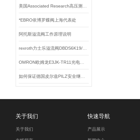
美国Associated Research高压测试仪在使用时要注意些什么？
*EBRO依博罗蝶阀上海代表处
阿托斯溢流阀工作原理说明
rexroth力士乐溢流阀DBDS6K19/140E上海现货
OMRON欧姆龙E3JK-TR11光电传感器*
如何保证德国皮尔兹PILZ安全继电器的安全操作？
关于我们
快速导航
关于我们
产品展示