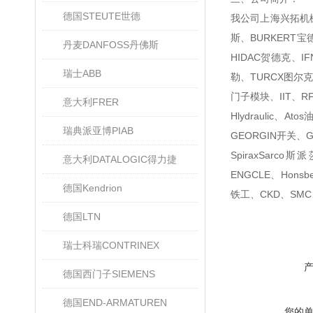
德国STEUTE世德
我公司上海兴拓机械
斯、BURKERT宝
丹麦DANFOSS丹佛斯
HIDAC贺德克、I
瑞士ABB
勒、TURCX图尔克、
门子模块、IIT、R
意大利FRER
Hlydraulic
瑞典派亚博PIAB
GEORGIN开关、G
SpiraxSarc
意大利DATALOGIC得力捷
ENGCLE、Honsb
德国Kendrion
铁工、CKD、SMC
德国LTN
瑞士科瑞CONTRINEX
德国西门子SIEMENS
德国END-ARMATUREN
您的