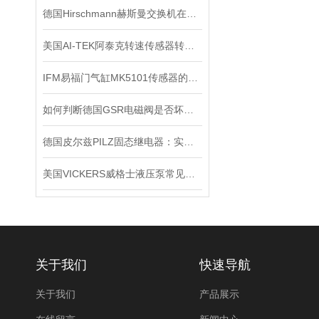
德国Hirschmann赫斯曼交换机在信号系统中的抗干扰实践
美国AI-TEK阿泰克转速传感器转速信号的处理，你了解多少？
IFM易福门气缸MK5101传感器的技术参数
如何判断德国GSR电磁阀是否坏了？
德国皮尔兹PILZ固态继电器：实现安全与可靠的电气控制
美国VICKERS威格士液压泵常见的故障
关于我们
快速导航
关于我们
产品展示