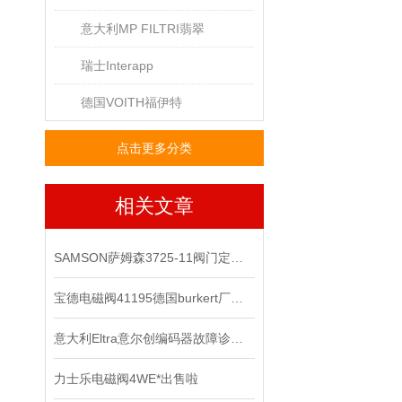
意大利MP FILTRI翡翠
瑞士Interapp
德国VOITH福伊特
点击更多分类
相关文章
SAMSON萨姆森3725-11阀门定位器
宝德电磁阀41195德国burkert厂家正品
意大利Eltra意尔创编码器故障诊断与维修指南
力士乐电磁阀4WE*出售啦