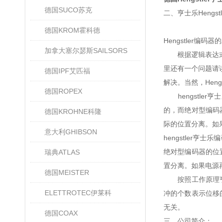
德国SUCO苏克
二、亨士乐Hengs
德国KROM霍科德
Hengstler编
加拿大塞尔瑟斯SAILSORS
根据逻辑表达式画出
里还有一个问题请读
德国IPF艾匹福
解决。当然，Hen
德国ROPEX
hengstle
的，而绝对型编码
德国KROHNE科隆
际的位置分离。如
意大利GHIBSON
hengstle
绝对型编码器的位
瑞典ATLAS
置分离。如果电源
德国MEISTER
按照工作原理亨士
ELETTROTEC伊莱科
冲的个数表示位移
无关。
德国COAX
三、公司简介：