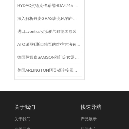
HYDAC贺德克传感器HDA4745-A-600-031*
深入解析丹麦GRAS麦克风的声学测量原理
进口aventics安沃驰气缸德国原装
ATOS阿托斯齿轮泵的维护方法有哪些
德国萨姆森SAMSON阀门定位器在严苛工况下的可靠表现
美国ARLINGTON阿灵顿连接器：优秀配件的象征
关于我们
快速导航
关于我们
产品展示