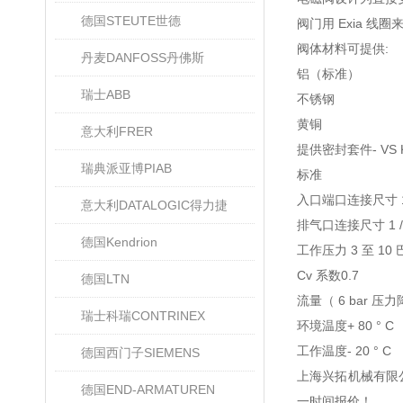
德国STEUTE世德
阀门用 Exia 线
阀体材料可提供:
丹麦DANFOSS丹佛斯
铝（标准）
瑞士ABB
不锈钢
黄铜
意大利FRER
提供密封套件- VS K
瑞典派亚博PIAB
标准
入口端口连接尺寸 1 /
意大利DATALOGIC得力捷
排气口连接尺寸 1 / 8
德国Kendrion
工作压力 3 至 10 
Cv 系数0.7
德国LTN
流量（ 6 bar 压力降为
瑞士科瑞CONTRINEX
环境温度+ 80 ° C
工作温度- 20 ° C
德国西门子SIEMENS
上海兴拓机械有限
德国END-ARMATUREN
一时间报价！