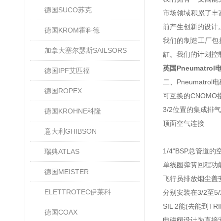
德国SUCO苏克
市场领域积累了丰
前产生创新的设计
德国KROM霍科德
我们的制造工厂包
加拿大塞尔瑟斯SAILSORS
缸。我们的计划控
英国Pneumatro
德国IPF艾匹福
二、Pneumatro
德国ROPEX
可互换的CNOM
3/2位置的集成排气到S
德国KROHNE科隆
顶面空气连接
意大利GHIBSON
1/4“BSP总管道
瑞典ATLAS
单线圈弹簧回程功
德国MEISTER
飞行员排放烟尘盖
ELETTROTEC伊莱科
分别安装在3/2至
SIL 2能(去能到TRI
德国COAX
电磁阀设计为直接安装