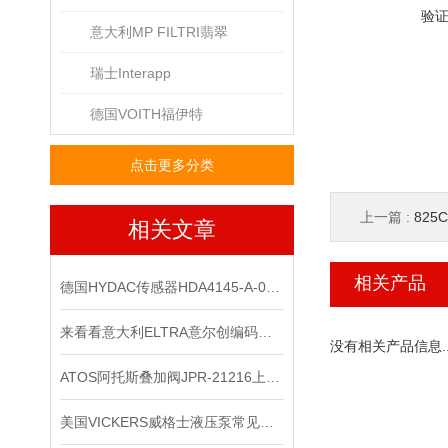
验
意大利MP FILTRI翡翠
瑞士Interapp
德国VOITH福伊特
点击更多分类
上一篇 :
825
相关文章
相关产品
德国HYDAC传感器HDA4145-A-010-000-F1上海经销
来看看意大利ELTRA意尔创编码器是如何进行调零的？
没有相关产品信息..
ATOS阿托斯叠加阀JPR-21216上海现*
美国VICKERS威格士液压泵常见的故障