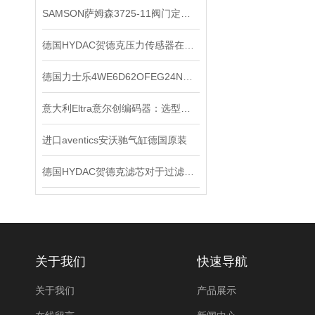
SAMSON萨姆森3725-11阀门定位器
德国HYDAC贺德克压力传感器在液压系统中的关键作用
德国力士乐4WE6D62OFEG24N9K4电磁阀的工作原理
意大利Eltra意尔创编码器：选型指南与应用场景
进口aventics安沃驰气缸德国原装
德国HYDAC贺德克滤芯对于过滤有哪些功效
关于我们
快速导航
关于我们
产品展示