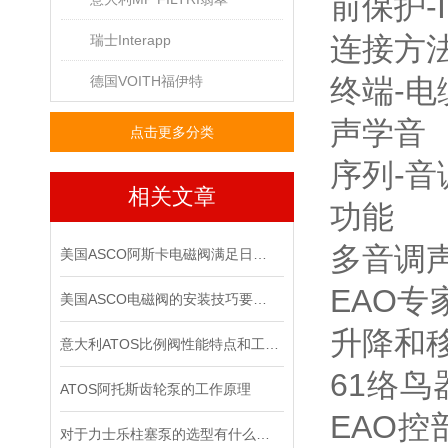
前保护-I
连接方
瑞士Interapp
德国VOITH福伊特
终端-电
声学音
点击更多分类
序列-音
相关文章
功能
多音调
美国ASCO阿斯卡电磁阀满足日益复杂的工业需求
EAO
美国ASCO电磁阀的安装技巧要怎样操作
升降和
意大利ATOS比例阀性能特点和工作原理
61络
ATOS阿托斯齿轮泵的工作原理
EAO控
对于力士乐柱塞泵的选型有什么要求？