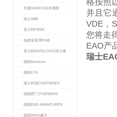
格按照
丹麦DANFOSS丹佛斯
并且它通
瑞士ABB
VDE，
意大利FRER
您将走
瑞典派亚博PIAB
EAO产
意大利DATALOGIC得力捷
瑞士EA
德国Kendrion
德国LTN
瑞士科瑞CONTRINEX
德国西门子SIEMENS
德国END-ARMATUREN
德国WIKA威卡