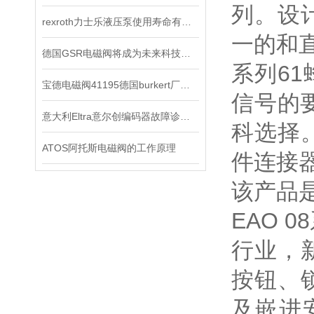
列。设
rexroth力士乐液压泵使用寿命有哪些
一的和直
德国GSR电磁阀将成为未来科技竞争的重要力量
系列61
宝德电磁阀41195德国burkert厂家正品
信号的
意大利Eltra意尔创编码器故障诊断与维修指南
科选择。
ATOS阿托斯电磁阀的工作原理
件连接
该产品
EAO 
行业，
按钮、
及嵌进