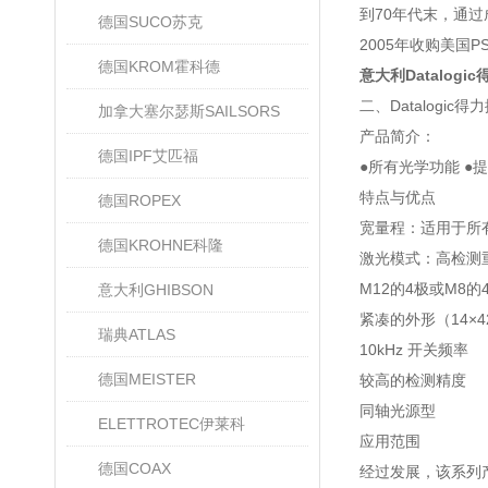
到70年代末，通过
德国SUCO苏克
2005年收购美国
德国KROM霍科德
意大利Datalog
二、Datalogic
加拿大塞尔瑟斯SAILSORS
产品简介：
德国IPF艾匹福
●所有光学功能 ●
特点与优点
德国ROPEX
宽量程：适用于所
德国KROHNE科隆
激光模式：高检测
M12的4极或M8
意大利GHIBSON
紧凑的外形（14×42
瑞典ATLAS
10kHz 开关频率
德国MEISTER
较高的检测精度
同轴光源型
ELETTROTEC伊莱科
应用范围
德国COAX
经过发展，该系列