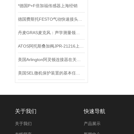
*德国P+F倍加福传感器上海经销
德国费斯托FESTO气动快速接头是一种不需要工具就能实现管路连通或断开的接头
丹麦GRAS麦克风：声学测量领域的精密标尺
ATOS阿托斯叠加阀JPR-21216上海现*
美国Arlington阿灵顿连接器在关键电子设备中的作用与优势分析
美国SEL微机保护装置的基本任务是什么？
关于我们
快速导航
关于我们
产品展示