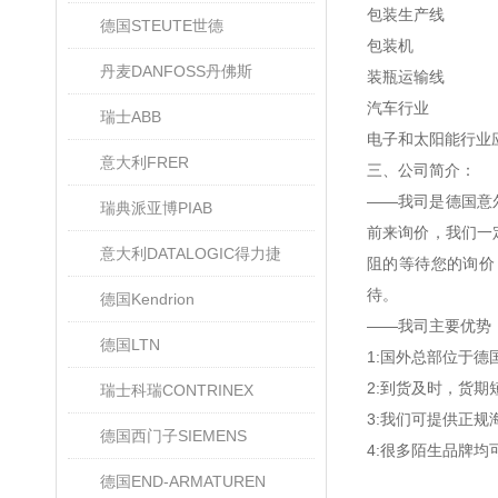
包装生产线
德国STEUTE世德
包装机
丹麦DANFOSS丹佛斯
装瓶运输线
汽车行业
瑞士ABB
电子和太阳能行业
意大利FRER
三、公司简介：
——我司是德国意
瑞典派亚博PIAB
前来询价，我们一
意大利DATALOGIC得力捷
阻的等待您的询价
待。
德国Kendrion
——我司主要优势
德国LTN
1:国外总部位于
2:到货及时，货
瑞士科瑞CONTRINEX
3:我们可提供正
德国西门子SIEMENS
4:很多陌生品牌
德国END-ARMATUREN