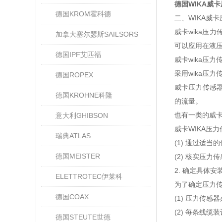
德国WIKA威
德国KROM霍科德
二、WIKA威
威卡wika压
加拿大塞尔瑟斯SAILSORS
可以应用在液
德国IPF艾匹福
威卡wika压
采用wika压
德国ROPEX
威卡压力传感
德国KROHNE科隆
的流量。
也有一类的威卡
意大利GHIBSON
威卡WIKA压
瑞典ATLAS
(1) 通过适
德国MEISTER
(2) 核实压
2. 确定具体安
ELETTROTEC伊莱科
为了确定压力
德国COAX
(1) 压力传
(2) 每条线
德国STEUTE世德