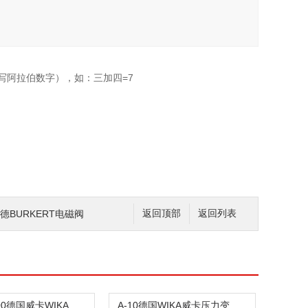
写阿拉伯数字），如：三加四=7
宝德BURKERT电磁阀
返回顶部
返回列表
233.50.100德国威卡WIKA压力表
A-10德国WIKA威卡压力变送器