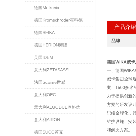
德国Metronix
德国Kromschroder霍科德
产品介绍
德国SEIKA
品牌
德国HERION海隆
英国IDEM
德国WIKA威
意大利ZETASASSI
一、德国WIK
威卡集团全球现
法国Scaime世感
案。1500多
意大利OEG
力于提供创新
方案的研发设
意大利ALGODUE奥格优
思维全球化，行
意大利AIRON
维护设施、安
和解决方案。
德国SUCO苏克