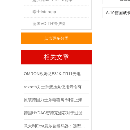
瑞士Interapp
德国VOITH福伊特
点击更多分类
相关文章
OMRON欧姆龙E3JK-TR11光电传感器*
rexroth力士乐液压泵使用寿命有哪些
原装德国力士乐电磁阀*销售上海直发
德国HYDAC贺德克滤芯对于过滤有哪些功效
意大利Eltra意尔创编码器：选型指南与应用场景