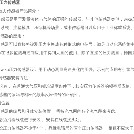
卡压力传感器
卡压力传感器产品简介：
力传感器是用于测量液体与气体的压强的传感器。与其他传感器类似，wi
压系统、注塑模具、压缩机等场景，威卡传感器可以应用于工业称重系统
力传感器的应用：
力传感器可以直接将被测压力变换成各种形式的电信号，满足自动化系统集
器在很多监测与控制应用中得到大量的使用。除了直接的压力测量，德国
wika压力传感器设计用于动态测量高速变化的压强。示例的应用有引擎
力传感器安装方法：
当的仪表， 在普通大气压和标准温度条件下，核实压力传感器的频率反应值。
力传感器的编码与相应的频率反应信号的正确性。
装位置
传感器的编号和具体安装位置， 需按充气网的各个充气段来考虑。
感器必须沿着线缆进行安装， 安装在线缆接头处。
缆装设压力传感器不少于4个， 靠近电话局的两个压力传感器， 相距不应大干2