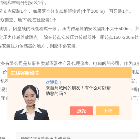
缆的始端和末端分别安装1个。
的分支点应装1个， 如果两个分支点相距较近(小于100 m)，可只装1个。
方式(架空、地下)改变处应装1个
支的线缆， 因垒线的线缆程式一致， 压力传感器的安装隔距不大干500m， 
于确定压力传感器故障点， 除在起点安装压力传感器外，距起点150~200
要安装压力传感器的地方，则应不必安装。
：
设备有限公司是从事各类感应器生产及代理仪表、电磁阀的公司。作为众
*、价格合理的传感器、仪表、电磁阀产品。主要包括传感器、仪表、电
研机构。可满足不用户的不同产品需求。公司以保证良好的服务这为宗旨
欢迎您！
来自局域网的朋友！有什么可以帮
贸易服务多年，有着丰富的实践经验与*的专业技术，长期致力于为客户提
助您的吗？
、守合同、保证产品质量，以多品种经营特色和薄利多销的原则，赢得了