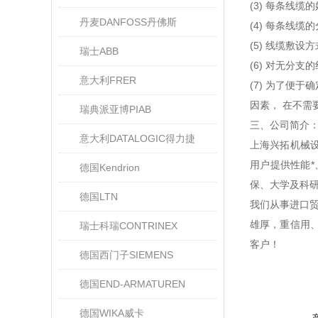
(3) 每条线
丹麦DANFOSS丹佛斯
(4) 每条线缆
(5) 线缆敷设
瑞士ABB
(6) 对无分
意大利FRER
(7) 为了便
因素， 在不需
瑞典派亚博PIAB
三、公司简介
意大利DATALOGIC得力捷
上海兴拓机械
用户提供性能
德国Kendrion
保、大学及科
德国LTN
我们从事进口
雄厚，重信用
瑞士科瑞CONTRINEX
客户！
德国西门子SIEMENS
德国END-ARMATUREN
德国WIKA威卡