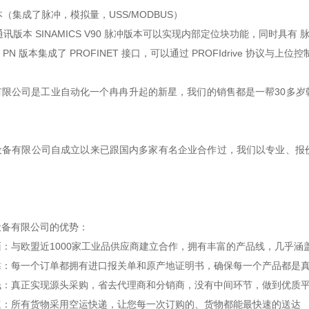
本（集成了脉冲，模拟量，USS/MODBUS）
NET通讯版本 SINAMICS V90 脉冲版本可以实现内部定位块功能，同时
V90 PN 版本集成了 PROFINET 接口，可以通过 PROFIdrive 协议与上
：
有限公司是工业自动化一个冉冉升起的新星，我们的销售都是一帮30多岁
设备有限公司自成立以来已跟国内多家有名企业合作过，我们以专业、报
设备有限公司的优势：
：与欧盟近1000家工业品供应商建立合作，拥有丰富的产品线，几乎涵
靠：每一个订单都拥有进口报关单和原产地证明书，确保每一个产品都是
钱：真正实现源头采购，省去代理商和分销商，没有中间环节，做到优质
速：所有货物采用空运快递，让您每一次订购的、货物都能最快速的送达