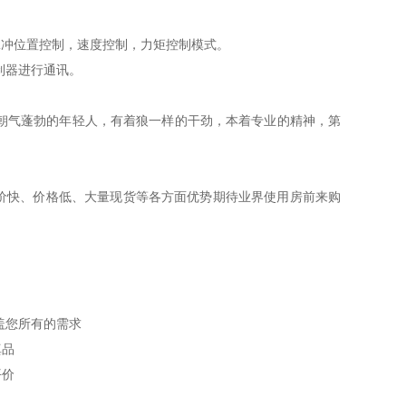
具有 脉冲位置控制，速度控制，力矩控制模式。
位控制器进行通讯。
朝气蓬勃的年轻人，有着狼一样的干劲，本着专业的精神，第
价快、价格低、大量现货等各方面优势期待业界使用房前来购
盖您所有的需求
真品
平价