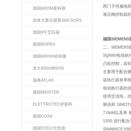
西门子伺服电
德国KROM霍科德
液压阀控制器
加拿大塞尔瑟斯SAILSORS
德国IPF艾匹福
德国SIEMEN
德国ROPEX
二、SIEME
SQN90电动
德国KROHNE科隆
凸轮控制，齿
意大利GHIBSON
主要用于配合
该执行器有单
瑞典ATLAS
电动执行器的扭
德国MEISTER
使用交流电，控
ELETTROTEC伊莱科
驱动和 SIMO
7.0kW以及单
德国COAX
1200 进行
德国STEUTE世德
SINAMICS