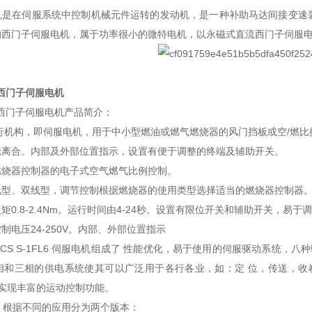
机是在伺服系统中控制机械元件运转的发动机，是一种补助马达间接变速
的西门子伺服电机，属于功率很小的微特电机，以永磁式直流西门子伺服
S西门子伺服电机
NS西门子伺服电机产品简介：
执行机构，即伺服电机，用于中小型燃油或燃气燃烧器的风门挡板或空/燃比
轮离合。内部及外部位置指示，设置有便于调整的终端及辅助开关。
燃烧器控制器的电子式空气燃气比例控制。
线型、双线型，调节控制根据燃烧器的使用类型选择适当的燃烧器控制器
矩0.8-2.4Nm。运行时间由4-24秒。设置有限位开关和辅助开关，易于
制电压24-250V。内部、外部位置指示
TICS S-1FL6 伺服电机组成了 性能优化，易于使用的伺服驱动系统，
 相和三相的供电系统使其可以广泛用于各行各业，如：定 位，传送，收卷等设备中
配合实现丰富的运动控制功能。
 V90 根据不同的应用分为两个版本：