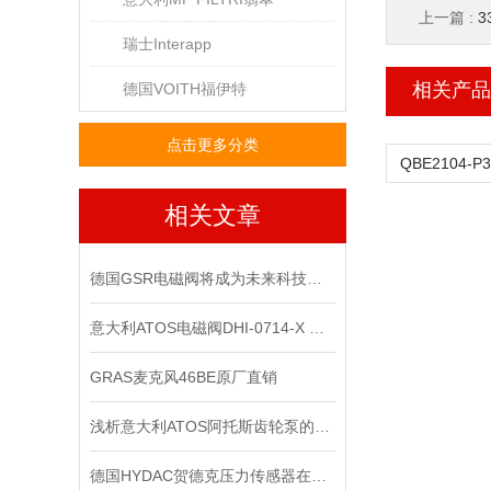
上一篇 :
3
瑞士Interapp
相关产品
德国VOITH福伊特
点击更多分类
相关文章
德国GSR电磁阀将成为未来科技竞争的重要力量
意大利ATOS电磁阀DHI-0714-X 24DC上海*
GRAS麦克风46BE原厂直销
浅析意大利ATOS阿托斯齿轮泵的工作原理
德国HYDAC贺德克压力传感器在液压系统中的关键作用