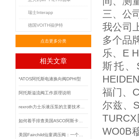
间、测量
三、公
瑞士Interapp
我公司
德国VOITH福伊特
多个品牌
点击更多分类
乐、E 
相关文章
斯托、S
HEIDE
*ATOS阿托斯电液换向阀DPHI型
福门、C
阿托斯溢流阀工作原理说明
尔兹、S
rexroth力士乐液压泵的主要技术参数
TURC
如何着手排查美国ASCO阿斯卡电磁阀的故障所在？
WO0B
美国Fairchild仙童调压阀：一个改变世界的小发明