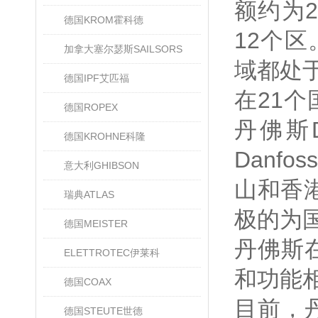
额约为2
德国KROM霍科德
12个区
加拿大塞尔瑟斯SAILSORS
域都处于
德国IPF艾匹福
在21个
德国ROPEX
丹佛斯
德国KROHNE科隆
Danf
意大利GHIBSON
山和香
瑞典ATLAS
极的为
德国MEISTER
丹佛斯
ELETTROTEC伊莱科
和功能
德国COAX
目前，
德国STEUTE世德