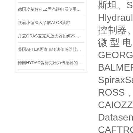
斯坦、S
德国皮尔兹PILZ固态继电器使用中的各种注意事项
Hlydr
跟着小编深入了解ATOS油缸
控制器、
丹麦GRAS麦克风放大器如何不被听众听出压缩的痕迹？
微型电
美国AI-TEK阿泰克转速传感器转速信号的处理，你了解多少？
GEOR
德国HYDAC贺德克压力传感器的分辨率与准确度如何区别
BALM
Spir
ROSS
CAIOZ
Datas
CAFT