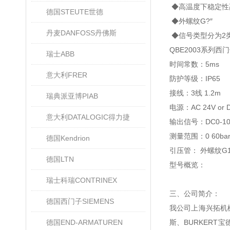
◆高温度下稳定性
德国STEUTE世德
◆外螺纹G?″
丹麦DANFOSS丹佛斯
◆信号类型分为2类:0
QBE2003系列
瑞士ABB
时间常数：5ms
意大利FRER
防护等级：IP65
接线：3线 1.2m
瑞典派亚博PIAB
电源：AC 24V or 
意大利DATALOGIC得力捷
输出信号：DC0-10
测量范围：0 60ba
德国Kendrion
引压管： 外螺纹G1/
德国LTN
型号概览：
瑞士科瑞CONTRINEX
三、公司简介：
德国西门子SIEMENS
我公司上海兴拓机械
德国END-ARMATUREN
斯、BURKERT宝