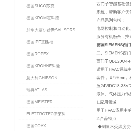
西门子智能基础设
德国SUCO苏克
系统，帮助客户优
德国KROM霍科德
产品系列包括：
电网控制和自动化
加拿大塞尔瑟斯SAILSORS
服务有机融合，找
德国IPF艾匹福
德国SIEMENS
二、SIEMENS
德国ROPEX
西门子QBE20O
德国KROHNE科隆
适用于HVAC系
套件，直径6mn。
意大利GHIBSON
压24VIDC18-33
瑞典ATLAS
液体、气体
德国MEISTER
1.应用领域
用于HVAC应用
ELETTROTEC伊莱科
2.产品特点
德国COAX
◆测量不受温度变