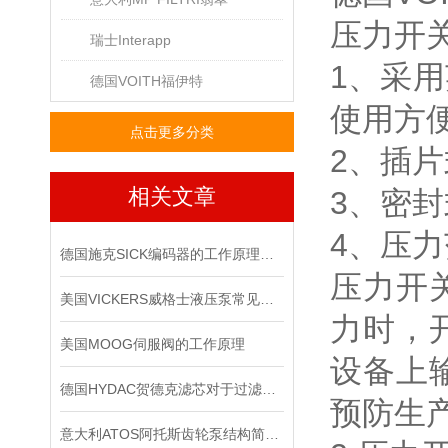
压力开
瑞士Interapp
1、采
德国VOITH福伊特
使用方
点击更多分类
2、插
相关文章
3、密
4、压
德国施克SICK编码器的工作原理，你记住了吗？
压力开
美国VICKERS威格士液压泵常见的故障
力时，
美国MOOG伺服阀的工作原理
设备上
德国HYDAC贺德克滤芯对于过滤有哪些功效
预防生
意大利ATOS阿托斯齿轮泵结构简单紧凑，制造容易