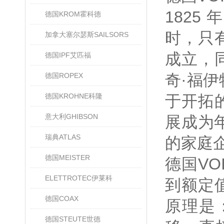
182
德国KROM霍科德
时，只有
加拿大塞尔瑟斯SAILSORS
成立，
德国IPF艾匹福
奇·福
德国ROPEX
德国KROHNE科隆
于开拓
意大利GHIBSON
展成为年
瑞典ATLAS
的家庭
德国MEISTER
德国V
ELETTROTEC伊莱科
到额定
德国COAX
原理是
德国STEUTE世德