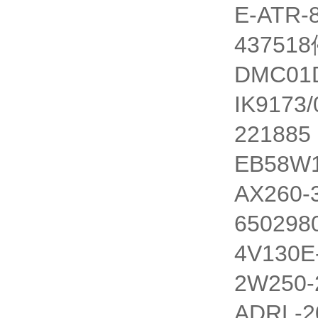
E-ATR-8
43751
DMC01
IK9173
221885
EB58W1
AX260-3
650298
4V130E
2W250-
ADRL-2