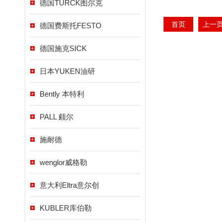
德国TURCK图尔克
首页
上一
德国费斯托FESTO
德国施克SICK
日本YUKEN油研
Bently 本特利
PALL 颇尔
施耐德
wenglor威格勒
意大利Eltra意尔创
KUBLER库伯勒