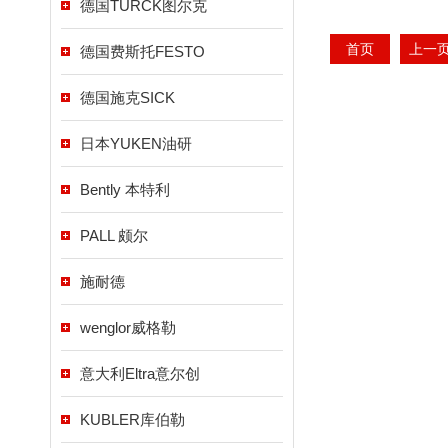
德国TURCK图尔克
首页
上一
德国费斯托FESTO
德国施克SICK
日本YUKEN油研
Bently 本特利
PALL 颇尔
施耐德
wenglor威格勒
意大利Eltra意尔创
KUBLER库伯勒