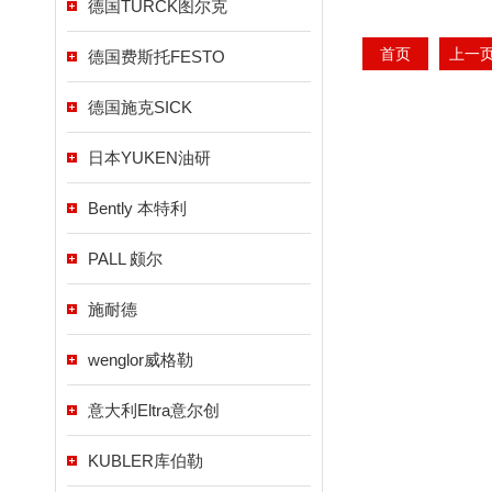
德国TURCK图尔克
首页
上一
德国费斯托FESTO
德国施克SICK
日本YUKEN油研
Bently 本特利
PALL 颇尔
施耐德
wenglor威格勒
意大利Eltra意尔创
KUBLER库伯勒