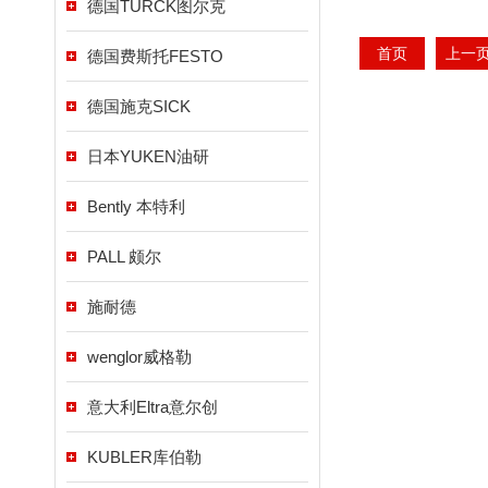
德国TURCK图尔克
首页
上一
德国费斯托FESTO
德国施克SICK
日本YUKEN油研
Bently 本特利
PALL 颇尔
施耐德
wenglor威格勒
意大利Eltra意尔创
KUBLER库伯勒