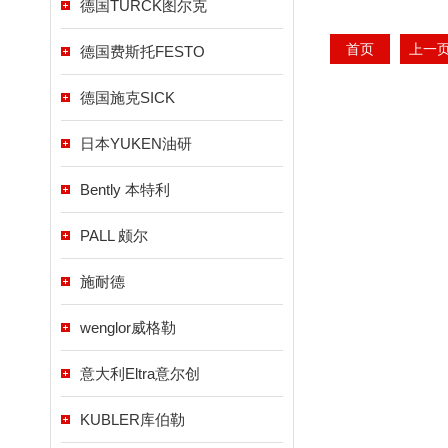
德国TURCK图尔克
首页
上一
德国费斯托FESTO
德国施克SICK
日本YUKEN油研
Bently 本特利
PALL 颇尔
施耐德
wenglor威格勒
意大利Eltra意尔创
KUBLER库伯勒