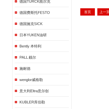
德国TURCK图尔克
首页
上一
德国费斯托FESTO
德国施克SICK
日本YUKEN油研
Bently 本特利
PALL 颇尔
施耐德
wenglor威格勒
意大利Eltra意尔创
KUBLER库伯勒