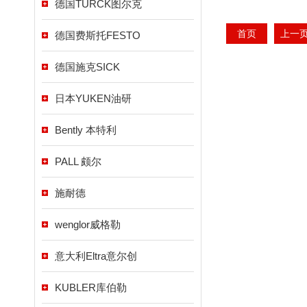
德国TURCK图尔克
首页
上一
德国费斯托FESTO
德国施克SICK
日本YUKEN油研
Bently 本特利
PALL 颇尔
施耐德
wenglor威格勒
意大利Eltra意尔创
KUBLER库伯勒